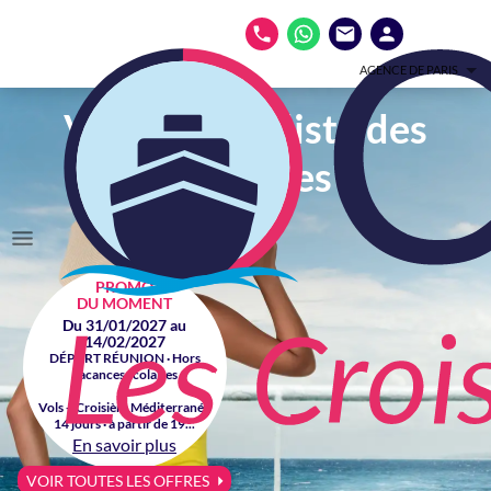
AGENCE DE PARIS
Votre spécialiste des
croisières
PROMO
DU MOMENT
Du 31/01/2027 au
14/02/2027
DÉPART RÉUNION · Hors
vacances scolaires
Vols + Croisière Méditerranée
14 jours · à partir de 19...
En savoir plus
VOIR TOUTES LES OFFRES