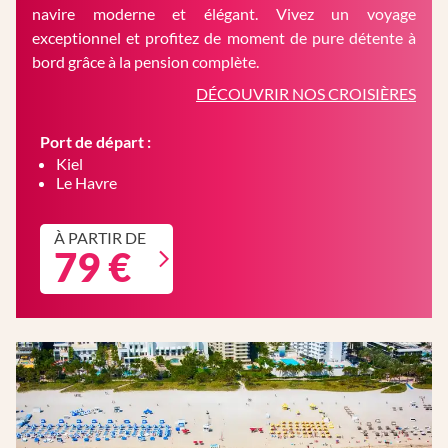
navire moderne et élégant. Vivez un voyage
exceptionnel et profitez de moment de pure détente à
bord grâce à la pension complète.
DÉCOUVRIR NOS CROISIÈRES
Port de départ :
Kiel
Le Havre
À PARTIR DE
79 €