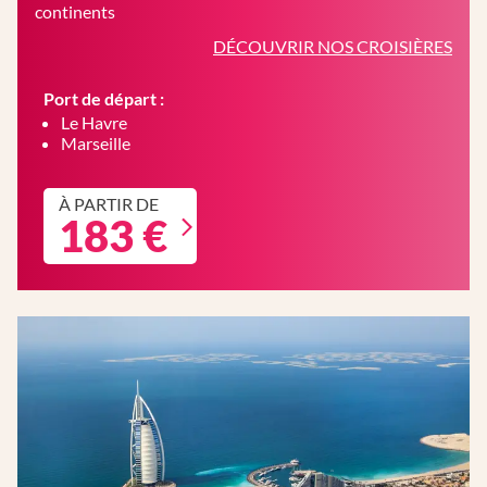
continents
DÉCOUVRIR NOS CROISIÈRES
Port de départ :
Le Havre
Marseille
À PARTIR DE
183 €