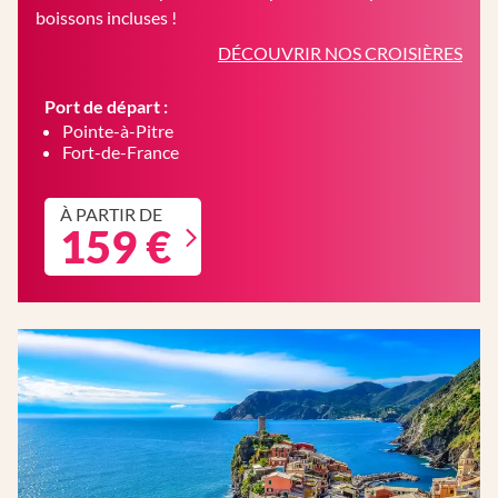
boissons incluses !
DÉCOUVRIR NOS CROISIÈRES
Port de départ :
Pointe-à-Pitre
Fort-de-France
À PARTIR DE
159 €