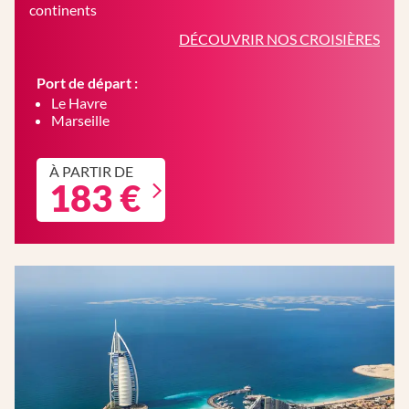
continents
DÉCOUVRIR NOS CROISIÈRES
Port de départ :
Le Havre
Marseille
À PARTIR DE
183 €