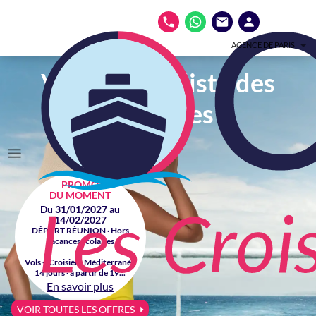
AGENCE DE PARIS
Votre spécialiste des
croisières
PROMO
DU MOMENT
Du 31/01/2027 au
14/02/2027
DÉPART RÉUNION · Hors
vacances scolaires
Vols + Croisière Méditerranée
14 jours · à partir de 19...
En savoir plus
VOIR TOUTES LES OFFRES