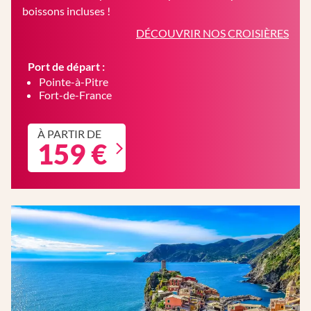
boissons incluses !
DÉCOUVRIR NOS CROISIÈRES
Port de départ :
Pointe-à-Pitre
Fort-de-France
À PARTIR DE
159 €