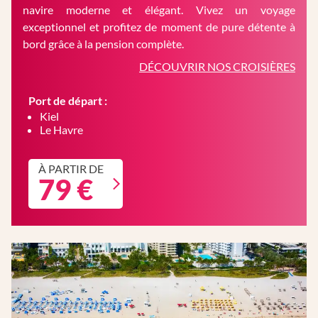
navire moderne et élégant. Vivez un voyage
exceptionnel et profitez de moment de pure détente à
bord grâce à la pension complète.
DÉCOUVRIR NOS CROISIÈRES
Port de départ :
Kiel
Le Havre
À PARTIR DE
79 €