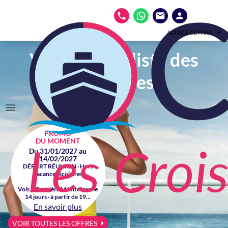
AGENCE DE PARIS
Votre spécialiste des
croisières
PROMO
DU MOMENT
Du 31/01/2027 au
14/02/2027
DÉPART RÉUNION · Hors
vacances scolaires
Vols + Croisière Méditerranée
14 jours · à partir de 19...
En savoir plus
VOIR TOUTES LES OFFRES