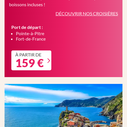
boissons incluses !
DÉCOUVRIR NOS CROISIÈRES
Port de départ :
Pointe-à-Pitre
Fort-de-France
À PARTIR DE
159 €