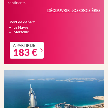
continents
DÉCOUVRIR NOS CROISIÈRES
Port de départ :
Le Havre
Marseille
À PARTIR DE
183 €