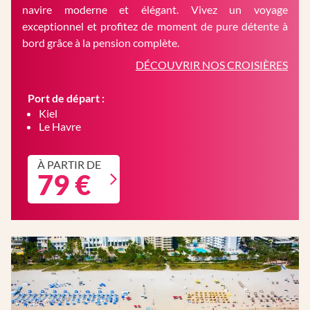
navire moderne et élégant. Vivez un voyage
exceptionnel et profitez de moment de pure détente à
bord grâce à la pension complète.
DÉCOUVRIR NOS CROISIÈRES
Port de départ :
Kiel
Le Havre
À PARTIR DE
79 €