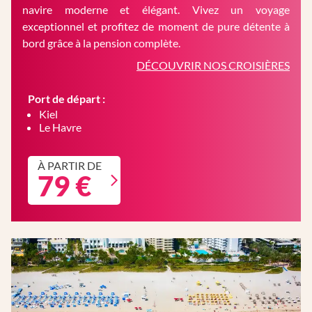
navire moderne et élégant. Vivez un voyage
exceptionnel et profitez de moment de pure détente à
bord grâce à la pension complète.
DÉCOUVRIR NOS CROISIÈRES
Port de départ :
Kiel
Le Havre
À PARTIR DE
79 €