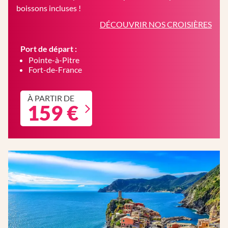
boissons incluses !
DÉCOUVRIR NOS CROISIÈRES
Port de départ :
Pointe-à-Pitre
Fort-de-France
À PARTIR DE
159 €