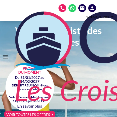
AGENCE DE PARIS
Votre spécialiste des
croisières
PROMO
DU MOMENT
Du 31/01/2027 au
14/02/2027
DÉPART RÉUNION · Hors
vacances scolaires
Vols + Croisière Méditerranée
14 jours · à partir de 19...
En savoir plus
VOIR TOUTES LES OFFRES