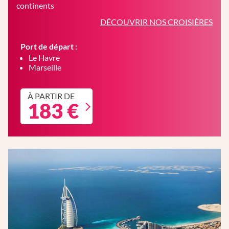
continents
DÉCOUVRIR NOS CROISIÈRES
Port de départ :
Le Havre
Marseille
À PARTIR DE
183 €