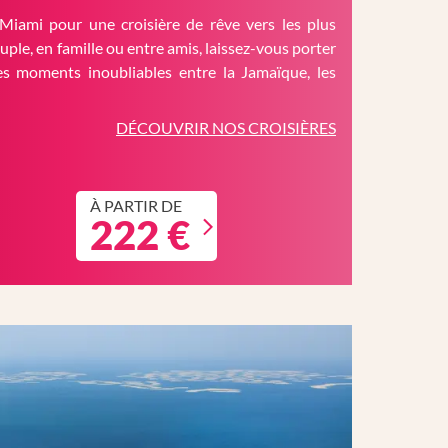
Miami pour une croisière de rêve vers les plus
ouple, en famille ou entre amis, laissez-vous porter
es moments inoubliables entre la Jamaïque, les
DÉCOUVRIR NOS CROISIÈRES
À PARTIR DE
222 €