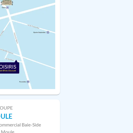
LOUPE
OULE
ommercial Baie-Side
 Moule