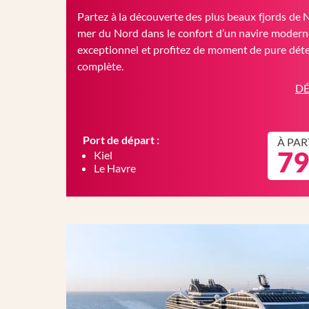
Partez à la découverte des plus beaux fjords de 
mer du Nord dans le confort d’un navire moderne
exceptionnel et profitez de moment de pure déte
complète.
DÉ
Port de départ :
À PAR
79
Kiel
Le Havre