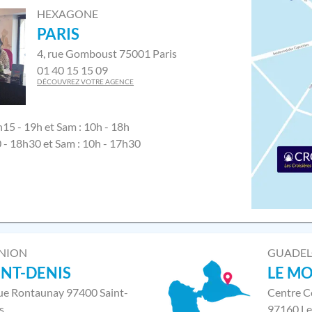
HEXAGONE
PARIS
4, rue Gomboust 75001 Paris
01 40 15 15 09
DÉCOUVREZ VOTRE AGENCE
h15 - 19h et Sam : 10h - 18h
0 - 18h30 et Sam : 10h - 17h30
NION
GUADE
INT-DENIS
LE M
rue Rontaunay 97400 Saint-
Centre C
s
97160 Le