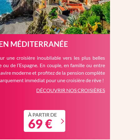
 EN MÉDITERRANÉE
r une croisière inoubliable vers les plus belles
èce ou de l’Espagne. En couple, en famille ou entre
avire moderne et profitez de la pension complète
barquement immédiat pour une croisière de rêve !
DÉCOUVRIR NOS CROISIÈRES
À PARTIR DE
69 €