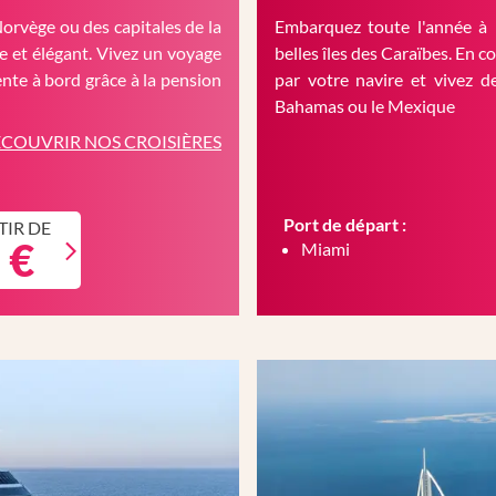
Norvège ou des capitales de la
Embarquez toute l'année à 
 et élégant. Vivez un voyage
belles îles des Caraïbes. En c
nte à bord grâce à la pension
par votre navire et vivez d
Bahamas ou le Mexique
COUVRIR NOS CROISIÈRES
Port de départ :
TIR DE
 €
Miami