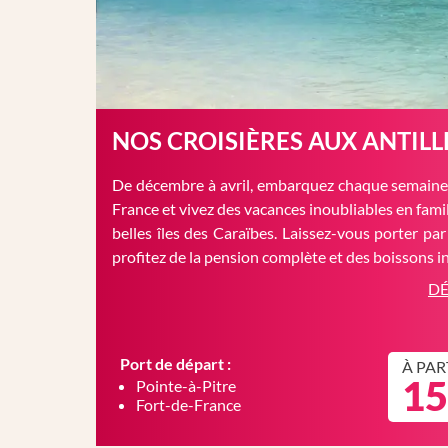
NOS CROISIÈRES AUX ANTILL
De décembre à avril, embarquez chaque semaine 
France et vivez des vacances inoubliables en famil
belles îles des Caraïbes. Laissez-vous porter par
profitez de la pension complète et des boissons in
DÉ
Port de départ :
À PAR
15
Pointe-à-Pitre
Fort-de-France