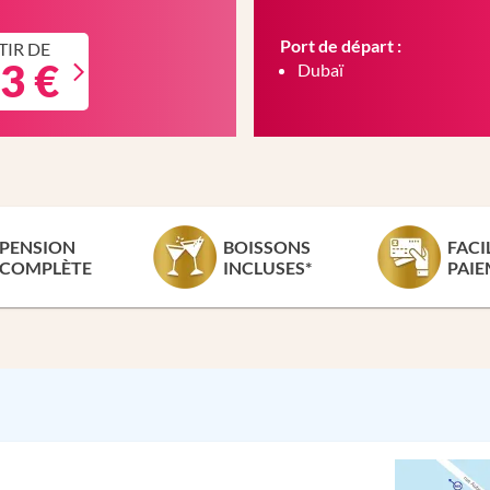
Port de départ :
TIR DE
3 €
Dubaï
PENSION
BOISSONS
FACI
COMPLÈTE
INCLUSES*
PAIE