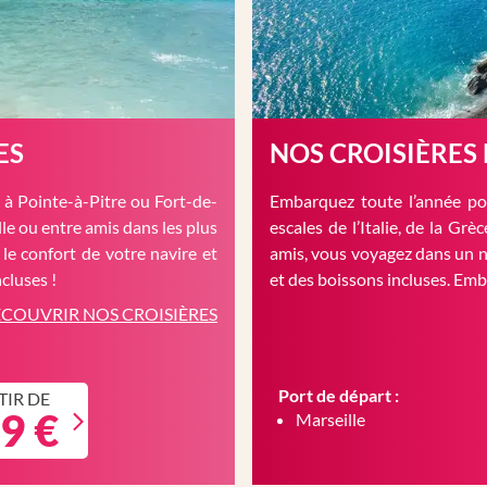
ES
NOS CROISIÈRES
à Pointe-à-Pitre ou Fort-de-
Embarquez toute l’année pou
le ou entre amis dans les plus
escales de l’Italie, de la Gr
 le confort de votre navire et
amis, vous voyagez dans un n
cluses !
et des boissons incluses. Em
COUVRIR NOS CROISIÈRES
Port de départ :
TIR DE
9 €
Marseille