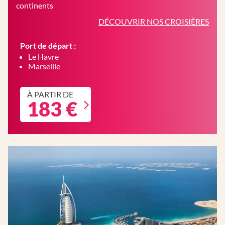
continents
DÉCOUVRIR NOS CROISIÈRES
Port de départ :
Le Havre
Marseille
À PARTIR DE
183 €