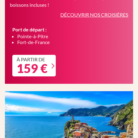
boissons incluses !
DÉCOUVRIR NOS CROISIÈRES
Port de départ :
Pointe-à-Pitre
Fort-de-France
À PARTIR DE
159 €