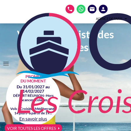
AGENCE DE PARIS
Votre spécialiste des
croisières
PROMO
DU MOMENT
Du 31/01/2027 au
14/02/2027
DÉPART RÉUNION · Hors
vacances scolaires
Vols + Croisière Méditerranée
14 jours · à partir de 19...
En savoir plus
VOIR TOUTES LES OFFRES