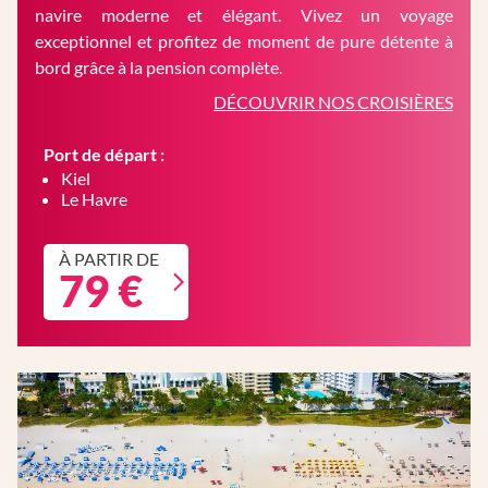
navire moderne et élégant. Vivez un voyage
exceptionnel et profitez de moment de pure détente à
bord grâce à la pension complète.
DÉCOUVRIR NOS CROISIÈRES
Port de départ :
Kiel
Le Havre
À PARTIR DE
79 €