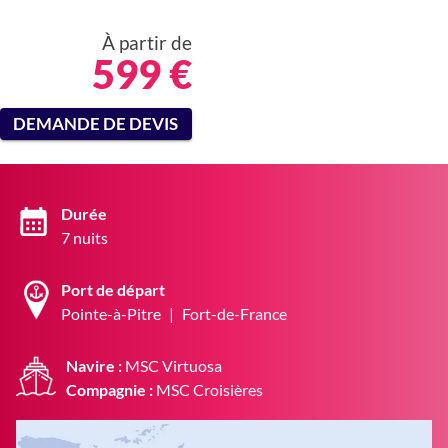
À partir de
599
€
DEMANDE DE DEVIS
Durée
7 nuits
Port de départ
Pointe-à-Pitre
|
Fort-de-France
Navire :
MSC Virtuosa
Compagnie :
MSC Croisières