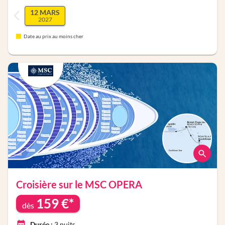
12 MARS
2027
Date au prix au moins cher
Croisière sur le
MSC OPERA
159
€*
dès
Durée :
3
nuits