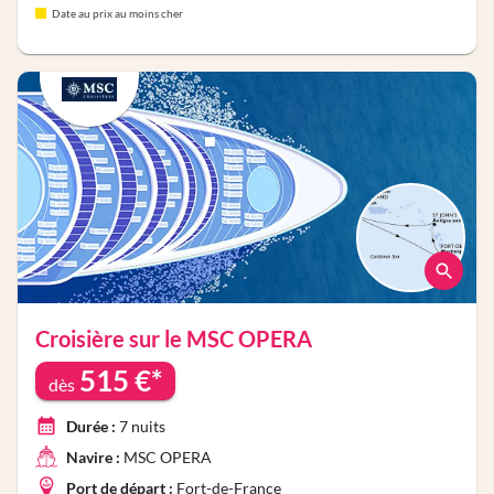
Date au prix au moins cher
Croisière sur le
MSC OPERA
515
€*
dès
Durée :
7
nuits
Navire :
MSC OPERA
Port de départ :
Fort-de-France