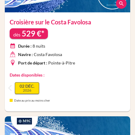
Croisière sur le
Costa Favolosa
529
€*
dès
Durée :
8
nuits
Navire :
Costa Favolosa
Port de départ :
Pointe-à-Pitre
Dates disponibles :
02 DÉC.
2026
Date au prix au moins cher