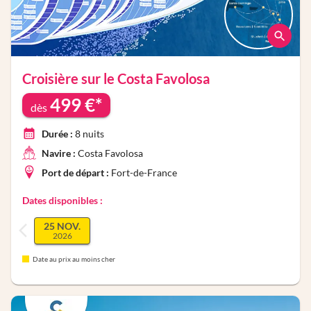
Croisière sur le
Costa Favolosa
499
€*
dès
Durée :
8
nuits
Navire :
Costa Favolosa
Port de départ :
Fort-de-France
Dates disponibles :
25 NOV.
2026
Date au prix au moins cher