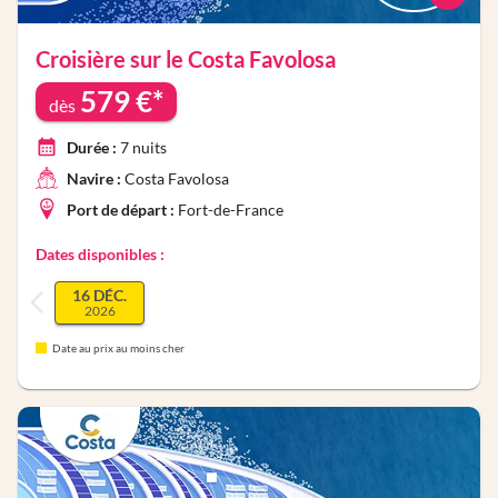
Croisière sur le
Costa Favolosa
579
€*
dès
Durée :
7
nuits
Navire :
Costa Favolosa
Port de départ :
Fort-de-France
Dates disponibles :
16 DÉC.
2026
Date au prix au moins cher