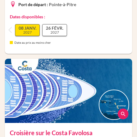
Port de départ :
Pointe-à-Pitre
Dates disponibles :
08 JANV.
26 FÉVR.
2027
2027
Date au prix au moins cher
Croisière sur le
Costa Favolosa