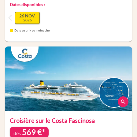
Dates disponibles :
26 NOV.
2026
Date au prix au moins cher
Croisière sur le
Costa Fascinosa
569
€*
dès