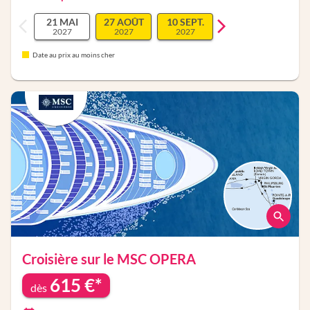
21 MAI
27 AOÛT
10 SEPT.
2027
2027
2027
Date au prix au moins cher
Croisière sur le
MSC OPERA
615
€*
dès