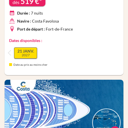
519
€*
dès
Durée :
7
nuits
Navire :
Costa Favolosa
Port de départ :
Fort-de-France
Dates disponibles :
21 JANV.
2027
Date au prix au moins cher