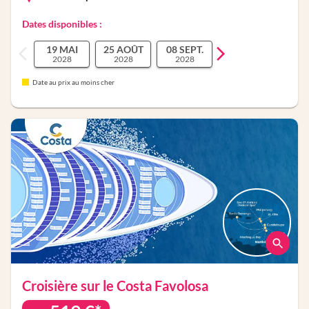
Dates disponibles :
19 MAI
25 AOÛT
08 SEPT.
2028
2028
2028
Date au prix au moins cher
Croisière sur le
Costa Favolosa