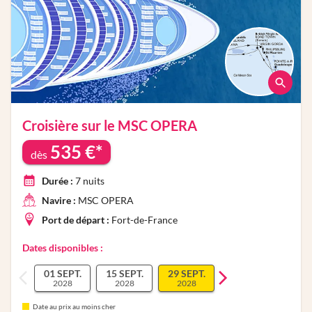
Croisière sur le
MSC OPERA
535
€*
dès
Durée :
7
nuits
Navire :
MSC OPERA
Port de départ :
Fort-de-France
Dates disponibles :
01 SEPT.
15 SEPT.
29 SEPT.
2028
2028
2028
Date au prix au moins cher