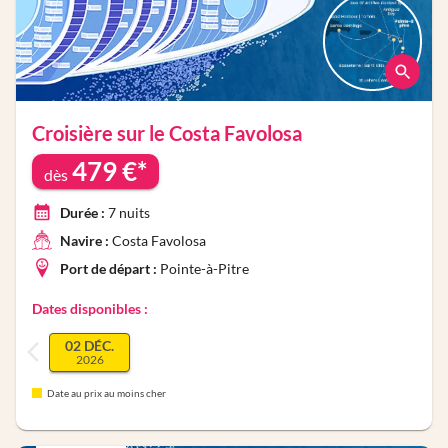
Croisière sur le
Costa Favolosa
479
€*
dès
Durée :
7
nuits
Navire :
Costa Favolosa
Port de départ :
Pointe-à-Pitre
Dates disponibles :
02 DÉC.
2026
Date au prix au moins cher