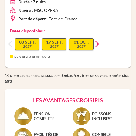
Durée :
7
nuits
Navire :
MSC OPERA
Port de départ :
Fort-de-France
Dates disponibles :
03 SEPT.
17 SEPT.
01 OCT.
2027
2027
2027
Date au prix au moins cher
*Prix par personne en occupation double, hors frais de services à régler plus
tard.
LES AVANTAGES CROISIRIS
PENSION
BOISSONS
COMPLÈTE
INCLUSES*
FACILITÉS DE
CONSEILS