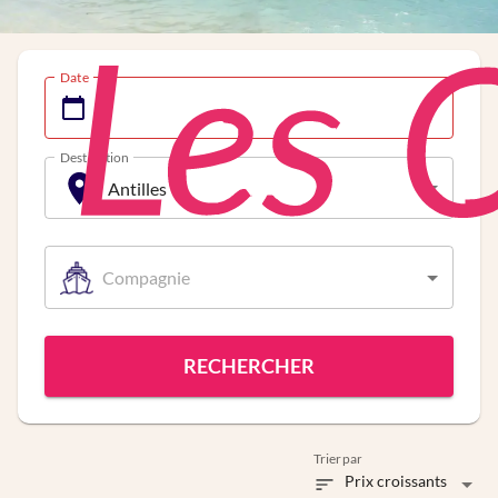
Date
Destination
Antilles
Compagnie
RECHERCHER
Trier par
Prix croissants