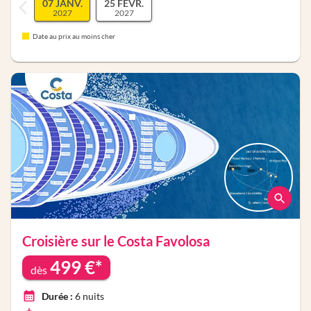
07 JANV.
25 FÉVR.
2027
2027
Date au prix au moins cher
Croisière sur le
Costa Favolosa
499
€*
dès
Durée :
6
nuits