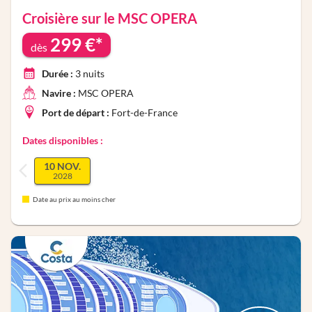
Croisière sur le
MSC OPERA
299
€*
dès
Durée :
3
nuits
Navire :
MSC OPERA
Port de départ :
Fort-de-France
Dates disponibles :
10 NOV.
2028
Date au prix au moins cher