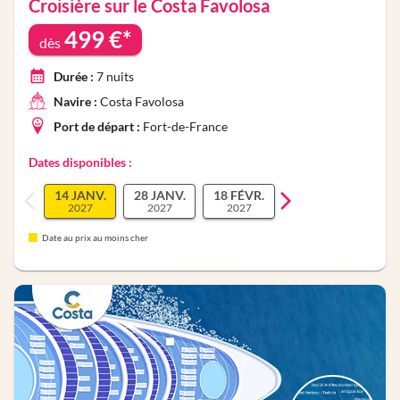
Croisière sur le
Costa Favolosa
499
€*
dès
Durée :
7
nuits
Navire :
Costa Favolosa
Port de départ :
Fort-de-France
Dates disponibles :
14 JANV.
28 JANV.
18 FÉVR.
2027
2027
2027
Date au prix au moins cher