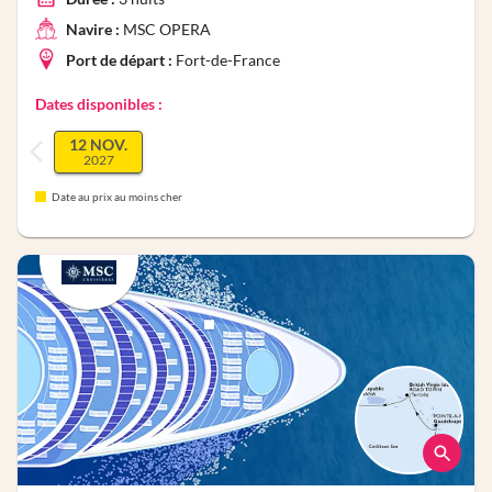
Navire :
MSC OPERA
Port de départ :
Fort-de-France
Dates disponibles :
12 NOV.
2027
Date au prix au moins cher