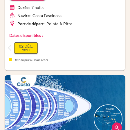
Durée :
7
nuits
Navire :
Costa Fascinosa
Port de départ :
Pointe-à-Pitre
Dates disponibles :
02 DÉC.
2027
Date au prix au moins cher