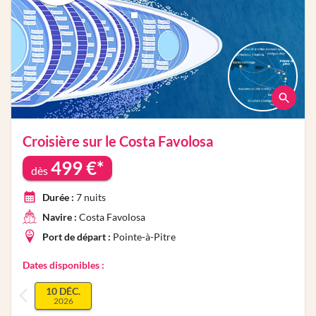
Croisière sur le
Costa Favolosa
499
€*
dès
Durée :
7
nuits
Navire :
Costa Favolosa
Port de départ :
Pointe-à-Pitre
Dates disponibles :
10 DÉC.
2026