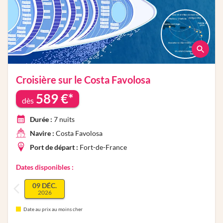
Croisière sur le
Costa Favolosa
589
€*
dès
Durée :
7
nuits
Navire :
Costa Favolosa
Port de départ :
Fort-de-France
Dates disponibles :
09 DÉC.
2026
Date au prix au moins cher