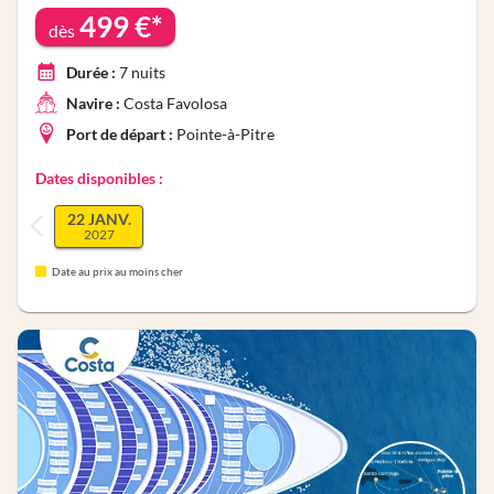
499
€*
dès
Durée :
7
nuits
Navire :
Costa Favolosa
Port de départ :
Pointe-à-Pitre
Dates disponibles :
22 JANV.
2027
Date au prix au moins cher