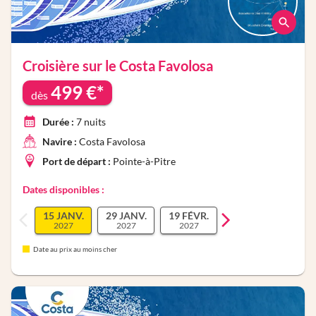
Croisière sur le
Costa Favolosa
499
€*
dès
Durée :
7
nuits
Navire :
Costa Favolosa
Port de départ :
Pointe-à-Pitre
Dates disponibles :
15 JANV.
29 JANV.
19 FÉVR.
2027
2027
2027
Date au prix au moins cher