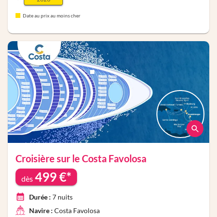
Date au prix au moins cher
Croisière sur le
Costa Favolosa
499
€*
dès
Durée :
7
nuits
Navire :
Costa Favolosa